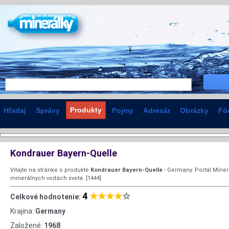
Produkty
Hľadaj
Správy
Pojmy
Adresár
Obrázky
Fó
Kondrauer Bayern-Quelle
Vitajte na stránke o produkte
Kondrauer Bayern-Quelle
- Germany. Portál Miner
minerálnych vodách sveta. [1444]
4
★★★★
☆
Celkové hodnotenie:
Krajina:
Germany
Založené:
1968