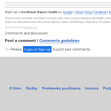
Nájdi viac o
Kondrauer Bayern-Quelle
na:
Google
|
Yahoo
|
Bing
|
Facebook
|
W
Kľúčové slová: minerálka, minerálky, minerálna voda, voda, minerály, stopové prvky, etiketa, zlo
škodliviny, látky, balená voda, fľaša, fľaše, balenie, čistota, mikrobiológia, reštaurácia, PET, obje
Data collected by
Akropola s.r.o.
Comments and discussion
Post a comment /
Comments guidelines
└─ Please,
Login or Sign-up
to post your comments.
O Ginn
Služby
Podmienky používania
Inzercia
Podp