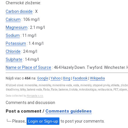
Chemické zloženie:
Carbon dioxide
: X
Calcium
: 106 mg/l
Magnesium
: 2.1 mg/l
Sodium
: 11 mg/l
Potassium
: 1.4 mg/l
Chloride
: 24 mg/l
Sulphate
: 14 mg/l
Name or Place of Source
: 464 Hazely Down. Twyford. Winchester.
Nájdi viac o
464
na:
Google
|
Yahoo
|
Bing
|
Facebook
|
Wikipedia
Kľúčové slová: minerálka, minerálky, minerálna voda, voda, minerály, stopové prvky, etiketa, zlo
škodliviny, látky, balená voda, fľaša, fľaše, balenie, čistota, mikrobiológia, reštaurácia, PET, obje
Data collected by
Akropola s.r.o.
Comments and discussion
Post a comment /
Comments guidelines
└─ Please,
Login or Sign-up
to post your comments.