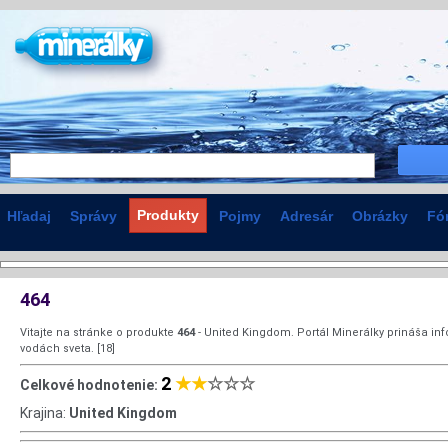
Produkty
Hľadaj
Správy
Pojmy
Adresár
Obrázky
Fó
464
Vitajte na stránke o produkte
464
- United Kingdom. Portál Minerálky prináša in
vodách sveta. [18]
2
★★
☆☆☆
Celkové hodnotenie:
Krajina:
United Kingdom