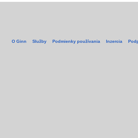
O Ginn
Služby
Podmienky používania
Inzercia
Podp